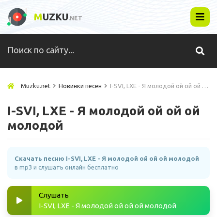
M
UZKU
.NET
Muzku.net
Новинки песен
I-SVI, LXE - Я молодой ой ой ой молодой
I-SVI, LXE - Я молодой ой ой ой
молодой
Скачать песню I-SVI, LXE - Я молодой ой ой ой молодой
в mp3 и слушать онлайн бесплатно
Слушать
I-SVI, LXE - Я молодой ой ой ой молодой