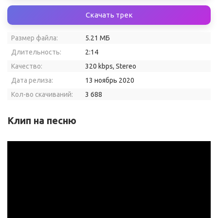
Скачать трек
Размер файла:
5.21 МБ
Длительность:
2:14
Качество:
320 kbps, Stereo
Дата релиза:
13 ноябрь 2020
Кол-во скачиваний:
3 688
Клип на песню