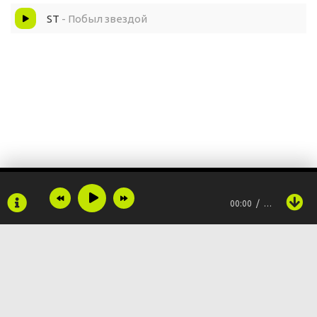
ST
- Побыл звездой
00:00
…