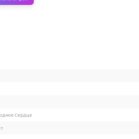
лодное Сердце
ет