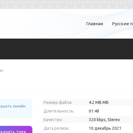
Главная
Русские 
ег
Размер файла:
4.2 MB МБ
лушать онлайн
Длительность:
01:48
Качество:
320 kbps, Stereo
Дата релиза:
10 декабрь 2021
Скачать трек