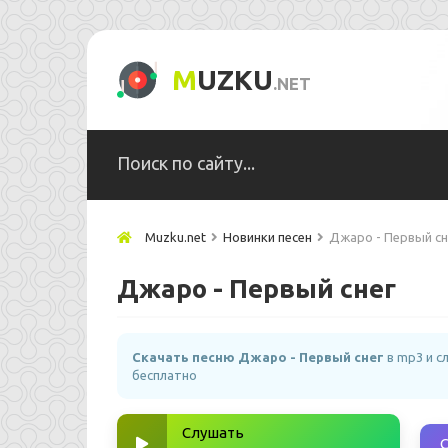
M
UZKU
.NET
Muzku.net
Новинки песен
Джаро - Первый сн
Джаро - Первый снег
Скачать песню Джаро - Первый снег
в mp3 и с
бесплатно
Слушать