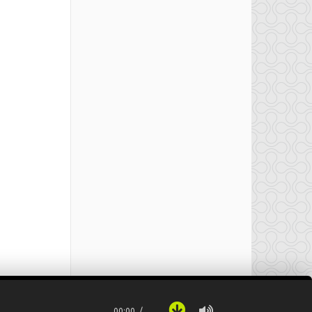
00:00
…