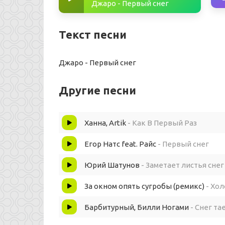
Джаро - Первый снег
Текст песни
Джаро - Первый снег
Другие песни
Ханна, Artik
- Как В Первый Раз
Егор Натс feat. Райс
- Первый снег
Юрий Шатунов
- Заметает листья снег
За окном опять сугробы (ремикс)
- Хо
Барбитурный, Билли Ногами
- Снег та