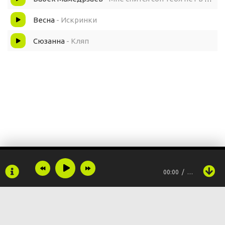
Весна
- Искринки
Сюзанна
- Кляп
00:00
…