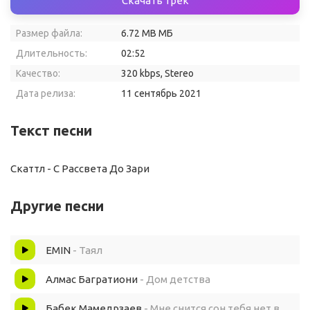
Скачать трек
Размер файла:
6.72 MB МБ
Длительность:
02:52
Качество:
320 kbps, Stereo
Дата релиза:
11 сентябрь 2021
Текст песни
Скаттл - С Рассвета До Зари
Другие песни
EMIN
- Таял
Алмас Багратиони
- Дом детства
Бабек Мамедрзаев
- Мне снится сон тебя нет в нем