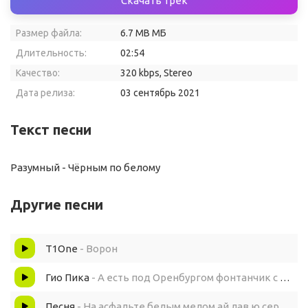
Скачать трек
Размер файла:
6.7 MB МБ
Длительность:
02:54
Качество:
320 kbps, Stereo
Дата релиза:
03 сентябрь 2021
Текст песни
Разумный - Чёрным по белому
Другие песни
T1One
- Ворон
Гио Пика
- А есть под Оренбургом фонтанчик с черным дельфином
Песня
- На асфальте белым мелом ай лав ю сердечко