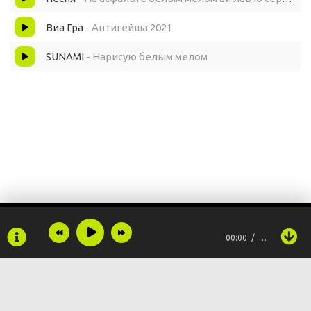
Виа Гра
- Антигейша 2021
SUNAMI
- Нарисую белым мелом
00:00
…