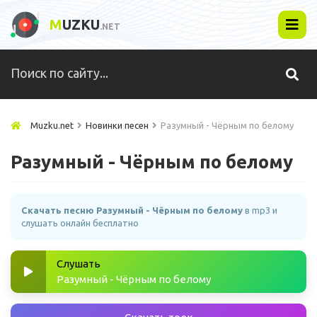
M
UZKU
.NET
Muzku.net
Новинки песен
Разумный - Чёрным по белому
Разумный - Чёрным по белому
Скачать песню Разумный - Чёрным по белому
в mp3 и
слушать онлайн бесплатно
Слушать
Разумный - Чёрным по белому