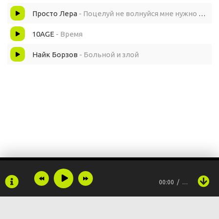
Просто Лера
- Поцелуй не волнуйся мне нужно чувства
10AGE
- Время
Найк Борзов
- Больной и злой
00:00
…