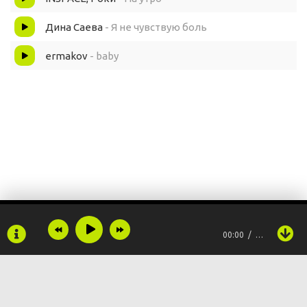
Дина Саева
- Я не чувствую боль
ermakov
- baby
00:00
…