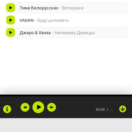
Тима Белорусских
- Веснушки
VAVAN
- Буду целовать
Джаро & Ханза
- Ненавижу Дважды
00:00
…