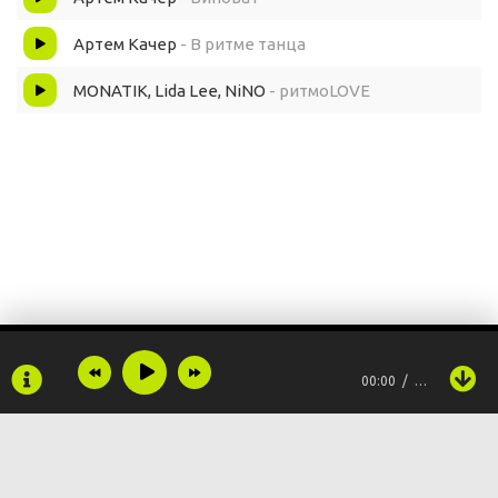
Артем Качер
- В ритме танца
MONATIK, Lida Lee, NiNO
- ритмоLOVE
00:00
…