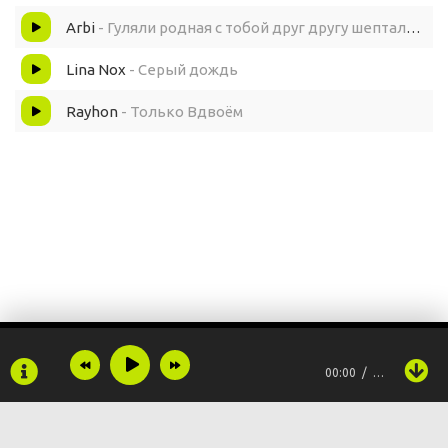
Arbi
- Гуляли родная с тобой друг другу шептали что будем вдвоём
Lina Nox
- Серый дождь
Rayhon
- Только Вдвоём
00:00
…