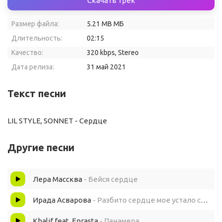
Скачать трек
Размер файла:
5.21 MB МБ
Длительность:
02:15
Качество:
320 kbps, Stereo
Дата релиза:
31 май 2021
Текст песни
LIL STYLE, SONNET - Сердце
Другие песни
Лера Массква
- Бейся сердце
Ирада Асварова
- Разбито сердце мое устало сердце мое
Khalif feat. Enrasta
- Панамера