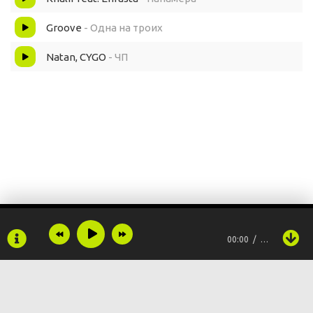
Groove
- Одна на троих
Natan, CYGO
- ЧП
00:00
…