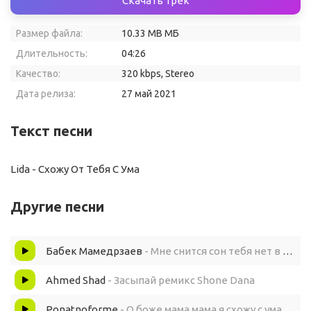
Скачать трек
Размер файла:
10.33 MB МБ
Длительность:
04:26
Качество:
320 kbps, Stereo
Дата релиза:
27 май 2021
Текст песни
Lida - Схожу От Тебя С Ума
Другие песни
Бабек Мамедрзаев
- Мне снится сон тебя нет в нем
Ahmed Shad
- Засыпай ремикс Shone Dana
Ponatnoforme
- О боже мама мама я схожу с ума поет девушка