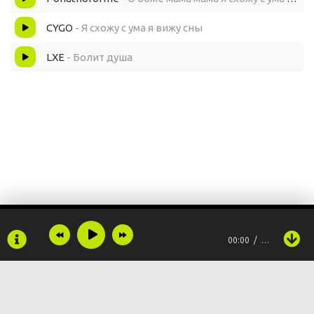
CYGO
- Я схожу с ума я вижу сны
LXE
- Болит душа
00:00
…